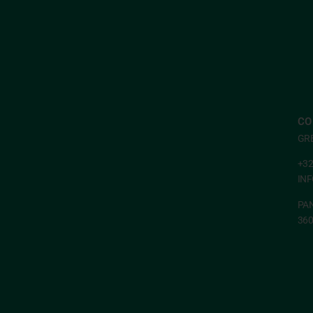
CO
GR
+32
IN
PAN
36