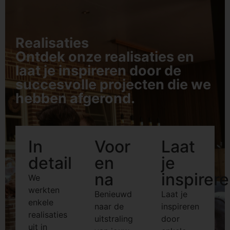
Realisaties
Ontdek onze realisaties en
laat je inspireren door de
succesvolle projecten die we
hebben afgerond.
In
Voor
Laat
detail
en
je
na
inspirer
We
werkten
Benieuwd
Laat je
enkele
naar de
inspireren
realisaties
uitstraling
door
uit in