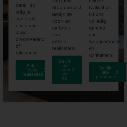
van jouw
enkele
detail, zo
droomproject?
realisaties
krijg je
Bekijk de
uit ons
een goed
voor- en
volledig
beeld van
na foto’s
gamma
jouw
van
aan
droomveranda
enkele
woonveranda’s
of
realisaties!
en
tuinkamer.
tuinkamers.
Bekijk
de
Bekijk
Bekijk
"voor
deze
alle
en
realisaties
projecten
na"