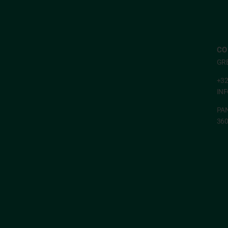
CO
GR
+32
IN
PAN
36