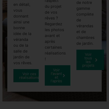
l’aspect
de notre
en détail,
du projet
gamme
vous
de vos
complète
donnant
rêves ?
de
ainsi une
Regardez
vérandas
bonne
les photos
et de
idée de la
avant et
chambres
véranda
après
de jardin.
ou de la
certaines
salle de
réalisations
Voir
jardin de
tous
!
les
vos rêves.
projets
Voir
l'avant
Voir ces
et
réalisations
l'après