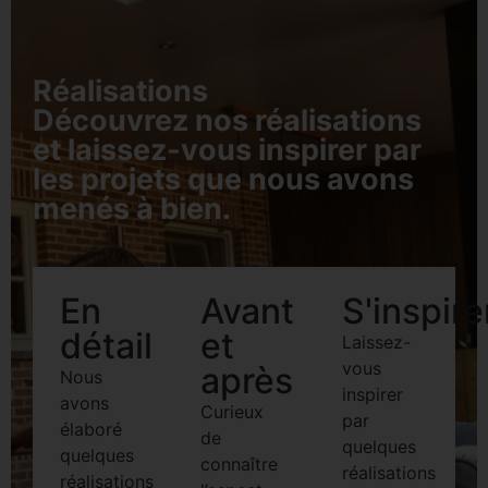
Réalisations
Découvrez nos réalisations
et laissez-vous inspirer par
les projets que nous avons
menés à bien.
En
Avant
S'inspire
détail
et
Laissez-
vous
après
Nous
inspirer
avons
Curieux
par
élaboré
de
quelques
quelques
connaître
réalisations
réalisations