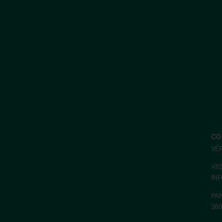
CO
VÉ
+32
IN
PAN
36