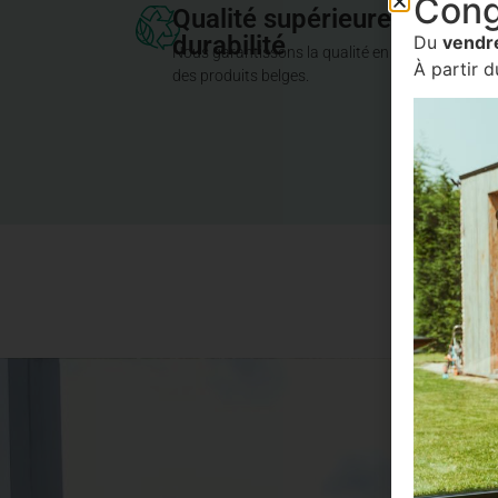
Con
Qualité supérieure et
durabilité
Du
vendre
Nous garantissons la qualité en travaillant ave
À partir d
des produits belges.