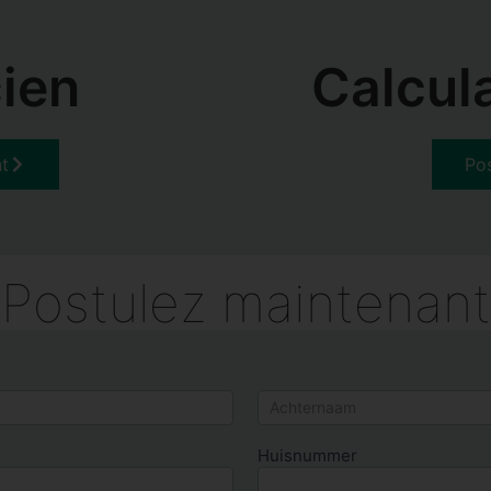
ien
Calcul
t
Po
Postulez maintenant
Naam
Huisnummer