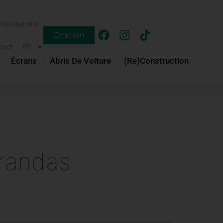
s réalisations
Citation
tact
FR
Écrans
Abris De Voiture
(Re)construction
erandas