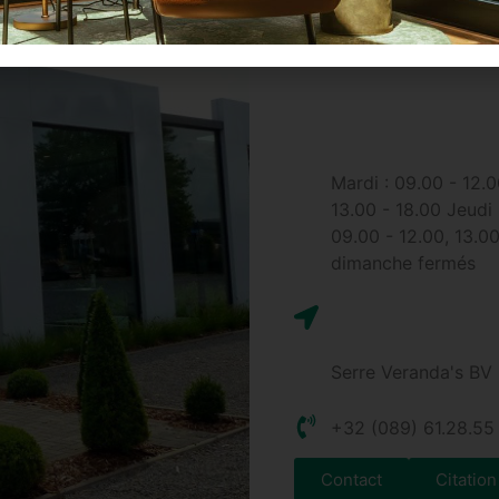
votre disposition pour vous 
Mardi : 09.00 - 12.0
13.00 - 18.00 Jeudi 
09.00 - 12.00, 13.00
dimanche fermés
Serre Veranda's BV 
+32 (089) 61.28.55
Contact
Citation