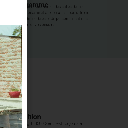
Large gamme
Des porches d’habitation et des salles de jardin
aux abris de piscine et aux écrans, nous offrons
une variété de modèles et de personnalisations
pour répondre à vos besoins.
e d'exposition
tuée à Westerring 1, 3600 Genk, est toujours à