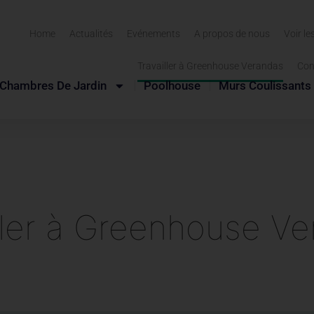
Home
Actualités
Evénements
A propos de nous
Voir le
Travailler à Greenhouse Verandas
Con
Chambres De Jardin
Poolhouse
Murs Coulissants
ller à Greenhouse V