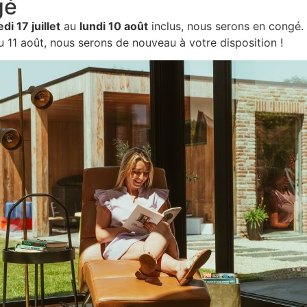
gé
Gestion interne complète
Les travaux structurels et les travaux de
di 17 juillet
au
lundi 10 août
inclus, nous serons en congé.
construction sont réalisés en interne.
c
u 11 août, nous serons de nouveau à votre disposition !
Visitez notre sall
Notre salle d’exposition, si