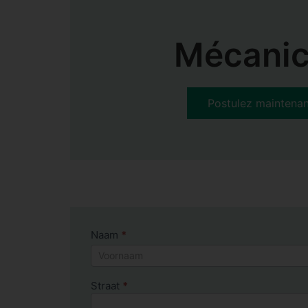
Mécanic
Postulez maintenan
Sollicitatieformulier
Naam
*
Naam
Straat
*