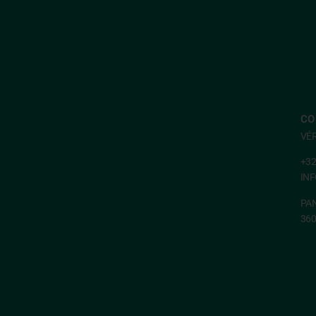
CO
VÉ
+32
IN
PAN
36